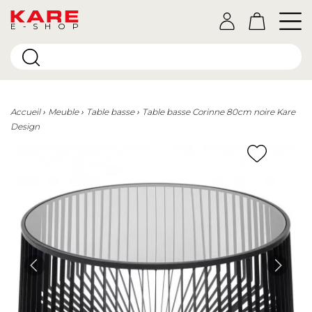
E-SHOP
Accueil
Meuble
Table basse
Table basse Corinne 80cm noire Kare
Design