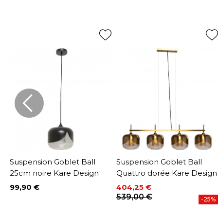
Suspension Goblet Ball
Suspension Goblet Ball
25cm noire Kare Design
Quattro dorée Kare Design
99,90 €
404,25 €
Prix
Prix
Prix de base
539,00 €
-25%