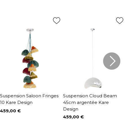
Suspension Saloon Fringes
Suspension Cloud Beam
S
10 Kare Design
45cm argentée Kare
5
Design
459,00 €
2
Prix
P
P
3
459,00 €
Prix