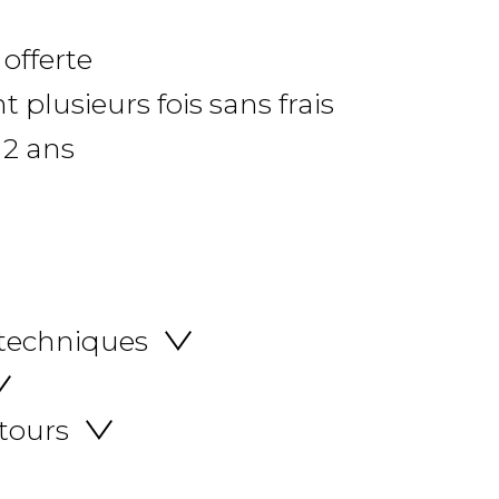
 offerte
 plusieurs fois sans frais
 2 ans
 techniques
etours