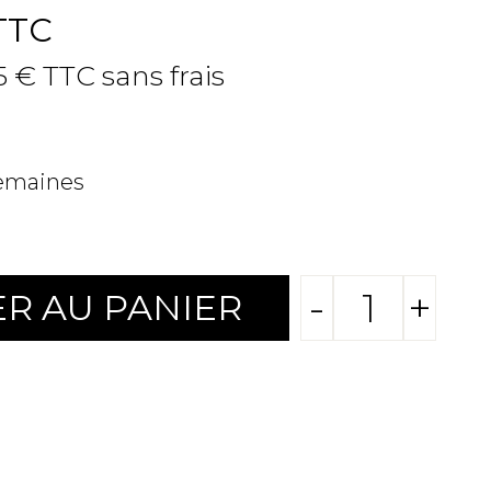
TTC
5 € TTC sans frais
semaines
-
+
R AU PANIER