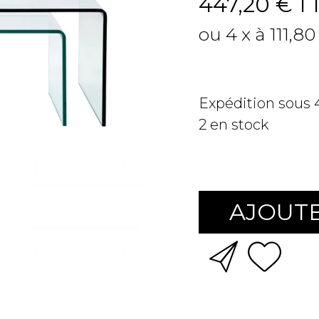
447,20 €
T
ou 4 x à 111,8
Expédition sous
2
en stock
AJOUTE