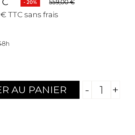
TC
559,00 €
- 20%
0 € TTC sans frais
 48h
-
+
R AU PANIER