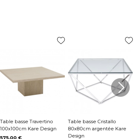
Table basse Travertino
Table basse Cristallo
T
100x100cm Kare Design
80x80cm argentée Kare
5
Design
D
575,00 €