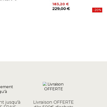
Prix
183,20 €
2
P
Prix
Prix de base
229,00 €
-20%
t jusqu'à
Livraison OFFERTE