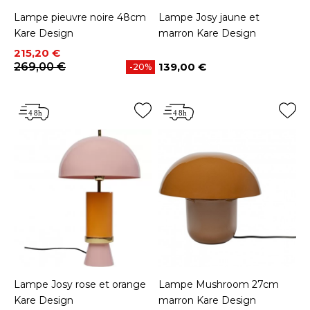
Lampe pieuvre noire 48cm
Lampe Josy jaune et
Kare Design
marron Kare Design
Prix
Prix de base
215,20 €
269,00 €
139,00 €
-20%
Prix
Lampe Josy rose et orange
Lampe Mushroom 27cm
Kare Design
marron Kare Design