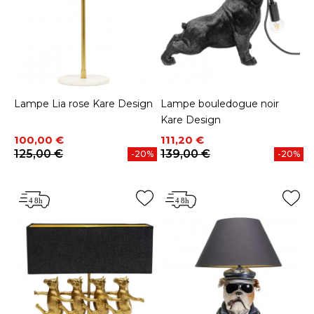
Lampe Lia rose Kare Design
Lampe bouledogue noir
Kare Design
Prix
Prix de base
Prix
Prix de base
100,00 €
111,20 €
125,00 €
139,00 €
-20%
-20%