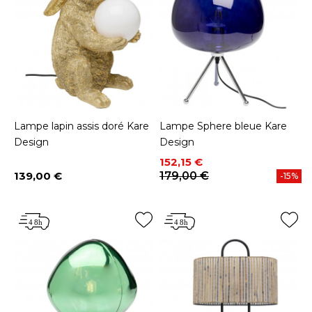
Lampe lapin assis doré Kare
Lampe Sphere bleue Kare
Design
Design
Prix
Prix de base
152,15 €
139,00 €
179,00 €
-15%
Prix