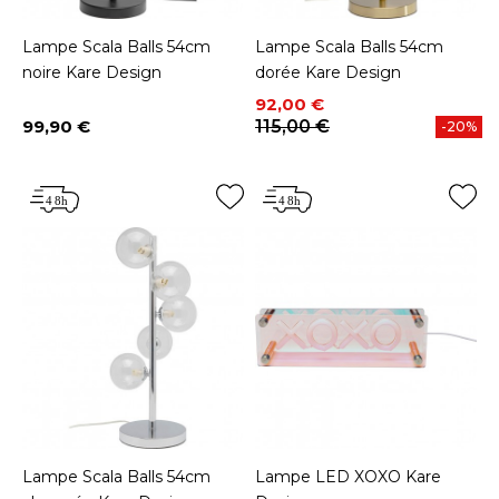
Lampe Scala Balls 54cm
Lampe Scala Balls 54cm
noire Kare Design
dorée Kare Design
Prix
Prix de base
92,00 €
99,90 €
115,00 €
-20%
Prix
Lampe Scala Balls 54cm
Lampe LED XOXO Kare