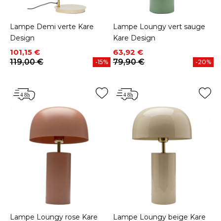
Lampe Demi verte Kare
Lampe Loungy vert sauge
Design
Kare Design
Prix
Prix de base
Prix
Prix de base
101,15 €
63,92 €
119,00 €
79,90 €
-15%
-20%
Lampe Loungy rose Kare
Lampe Loungy beige Kare