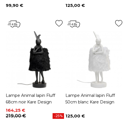
99,90 €
125,00 €
Prix
Prix
Lampe Animal lapin Fluff
Lampe Animal lapin Fluff
68cm noir Kare Design
50cm blanc Kare Design
Prix
Prix de base
164,25 €
219,00 €
125,00 €
-25%
Prix