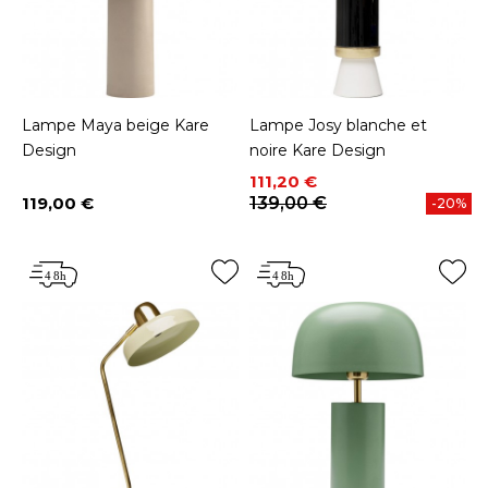
Lampe Maya beige Kare
Lampe Josy blanche et
Design
noire Kare Design
Prix
Prix de base
111,20 €
119,00 €
139,00 €
-20%
Prix