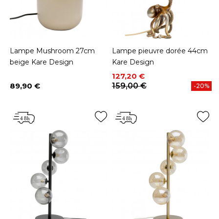
Lampe Mushroom 27cm
Lampe pieuvre dorée 44cm
beige Kare Design
Kare Design
Prix
Prix de base
127,20 €
89,90 €
159,00 €
-20%
Prix