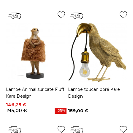
Lampe Animal suricate Fluff
Lampe toucan doré Kare
Kare Design
Design
Prix
Prix de base
146,25 €
195,00 €
159,00 €
-25%
Prix