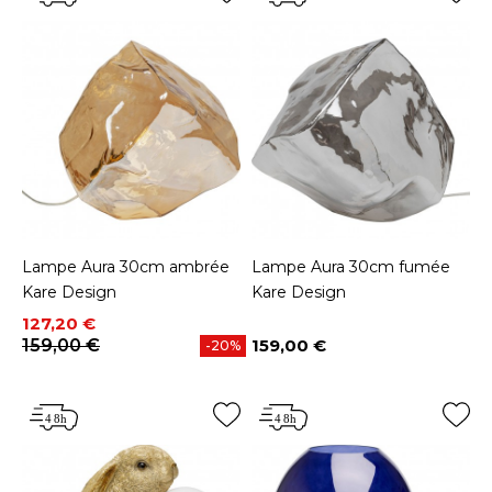
Lampe Aura 30cm ambrée
Lampe Aura 30cm fumée
Kare Design
Kare Design
Prix
Prix de base
127,20 €
159,00 €
159,00 €
-20%
Prix