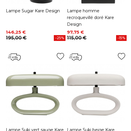
Lampe Sugar Kare Design
Lampe homme
recroquevillé doré Kare
Design
Prix
Prix de base
Prix
Prix de base
146,25 €
97,75 €
195,00 €
115,00 €
-25%
-15%
Lampe Suki vert sauge Kare
Lampe Suki beige Kare