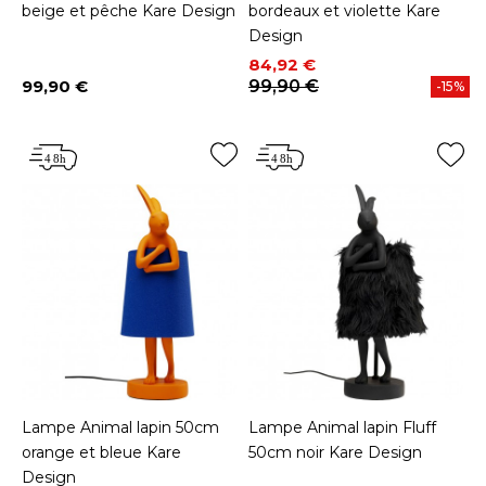
beige et pêche Kare Design
bordeaux et violette Kare
Design
Prix
Prix de base
84,92 €
99,90 €
99,90 €
-15%
Prix
Lampe Animal lapin 50cm
Lampe Animal lapin Fluff
orange et bleue Kare
50cm noir Kare Design
Design