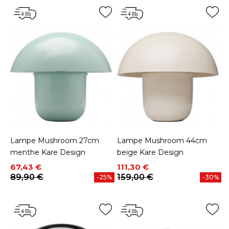
Lampe Mushroom 27cm
Lampe Mushroom 44cm
menthe Kare Design
beige Kare Design
Prix
Prix de base
Prix
Prix de base
67,43 €
111,30 €
89,90 €
159,00 €
-25%
-30%