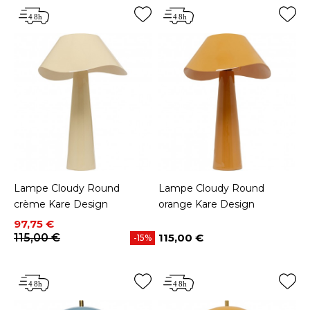
Lampe Cloudy Round
Lampe Cloudy Round
crème Kare Design
orange Kare Design
Prix
Prix de base
97,75 €
115,00 €
115,00 €
-15%
Prix