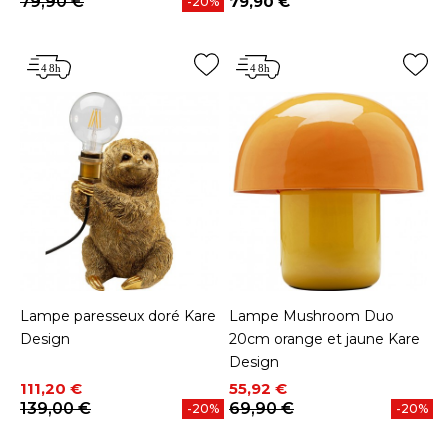
79,90 €
79,90 €
-20%
Prix
Lampe paresseux doré Kare
Lampe Mushroom Duo
Design
20cm orange et jaune Kare
Design
Prix
Prix de base
Prix
Prix de base
111,20 €
55,92 €
139,00 €
69,90 €
-20%
-20%