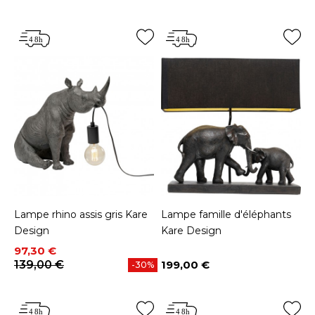
Lampe rhino assis gris Kare
Lampe famille d'éléphants
Design
Kare Design
Prix
Prix de base
97,30 €
139,00 €
199,00 €
-30%
Prix