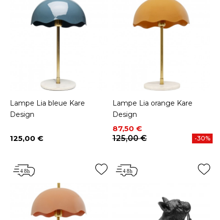
Lampe Lia bleue Kare
Lampe Lia orange Kare
Design
Design
Prix
Prix de base
87,50 €
125,00 €
125,00 €
-30%
Prix