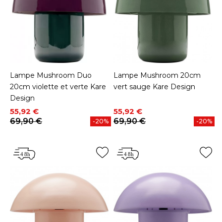
Lampe Mushroom Duo
Lampe Mushroom 20cm
20cm violette et verte Kare
vert sauge Kare Design
Design
Prix
Prix de base
Prix
Prix de base
55,92 €
55,92 €
69,90 €
69,90 €
-20%
-20%