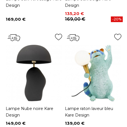
Design
Design
Prix
Prix de base
135,20 €
169,00 €
169,00 €
-20%
Prix
Lampe Nube noire Kare
Lampe raton laveur bleu
Design
Kare Design
149,00 €
139,00 €
Prix
Prix