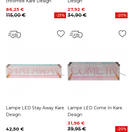
chromée Kare Design
Design
Prix
Prix de base
Prix
Prix de base
86,25 €
27,92 €
115,00 €
34,90 €
-25%
-20%
Lampe LED Stay Away Kare
Lampe LED Come In Kare
Design
Design
Prix
Prix de base
31,96 €
42,50 €
39,95 €
-20%
Prix