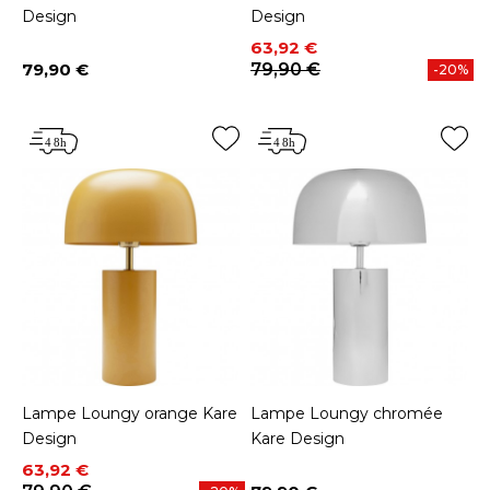
Design
Design
Prix
Prix de base
63,92 €
79,90 €
79,90 €
-20%
Prix
Lampe Loungy orange Kare
Lampe Loungy chromée
Design
Kare Design
Prix
Prix de base
63,92 €