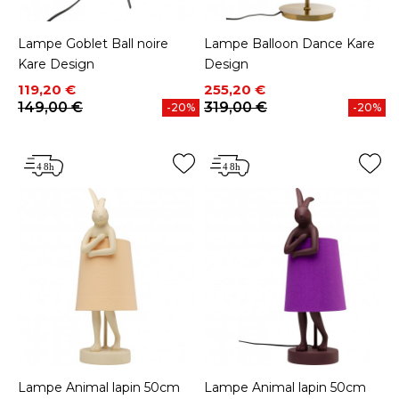
Lampe Goblet Ball noire
Lampe Balloon Dance Kare
Kare Design
Design
Prix
Prix de base
Prix
Prix de base
119,20 €
255,20 €
149,00 €
319,00 €
-20%
-20%
Lampe Animal lapin 50cm
Lampe Animal lapin 50cm