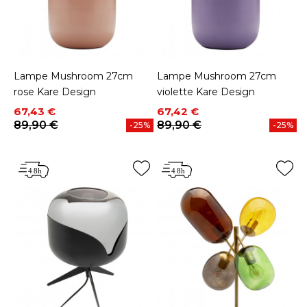
Lampe Mushroom 27cm
Lampe Mushroom 27cm
rose Kare Design
violette Kare Design
Prix
Prix de base
Prix
Prix de base
67,43 €
67,42 €
89,90 €
89,90 €
-25%
-25%