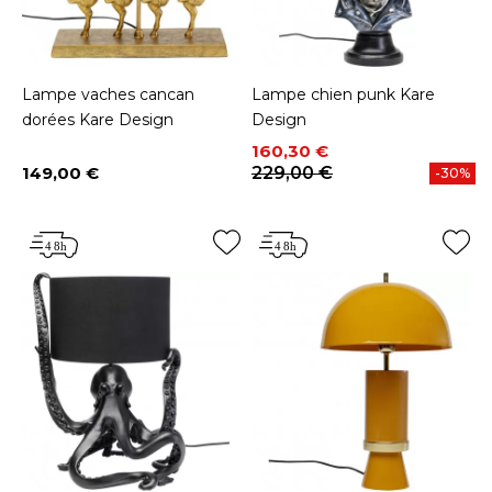
Lampe vaches cancan
Lampe chien punk Kare
dorées Kare Design
Design
Prix
Prix de base
160,30 €
149,00 €
229,00 €
-30%
Prix