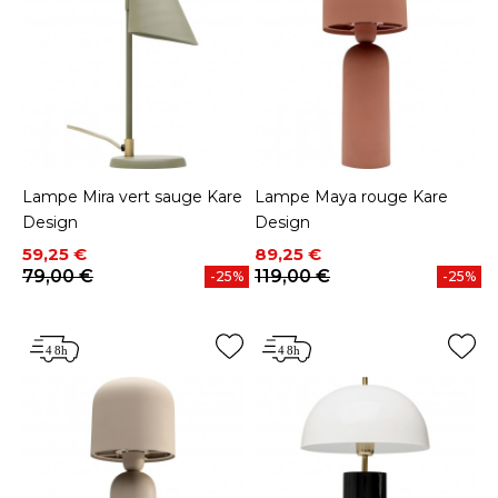
Lampe Mira vert sauge Kare
Lampe Maya rouge Kare
Design
Design
Prix
Prix de base
Prix
Prix de base
59,25 €
89,25 €
79,00 €
119,00 €
-25%
-25%