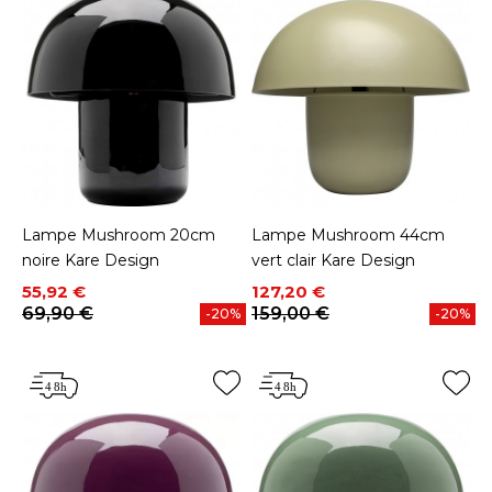
Lampe Mushroom 20cm
Lampe Mushroom 44cm
noire Kare Design
vert clair Kare Design
Prix
Prix de base
Prix
Prix de base
55,92 €
127,20 €
69,90 €
159,00 €
-20%
-20%