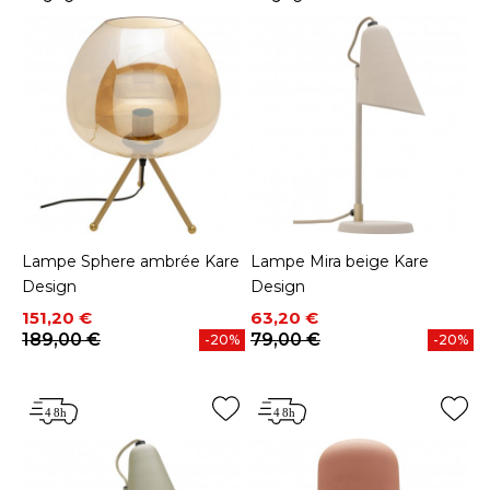
Lampe Sphere ambrée Kare
Lampe Mira beige Kare
Design
Design
Prix
Prix de base
Prix
Prix de base
151,20 €
63,20 €
189,00 €
79,00 €
-20%
-20%