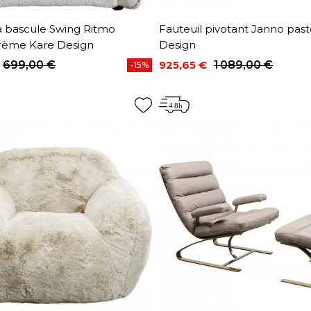
à bascule Swing Ritmo
Fauteuil pivotant Janno past
rème Kare Design
Design
699,00 €
925,65 €
1 089,00 €
-15%
base
Prix
Prix de base