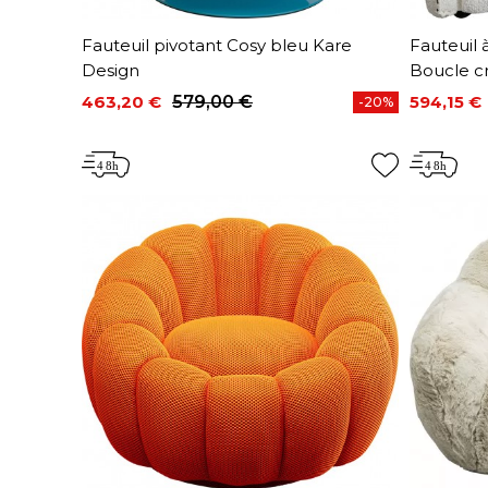
Fauteuil pivotant Cosy bleu Kare
Fauteuil 
Design
Boucle c
463,20 €
579,00 €
594,15 €
-20%
Prix
Prix de base
Prix
Prix de 