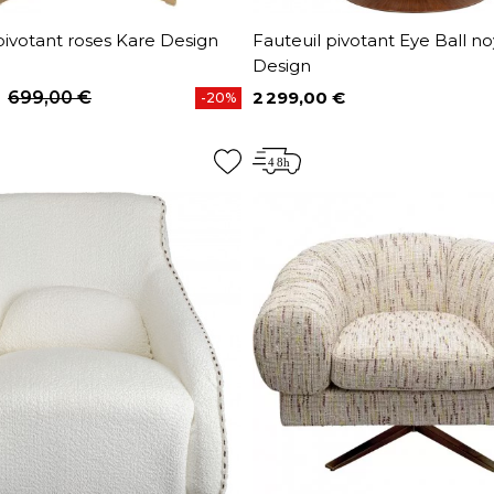
pivotant roses Kare Design
Fauteuil pivotant Eye Ball n
Design
699,00 €
2 299,00 €
-20%
base
Prix