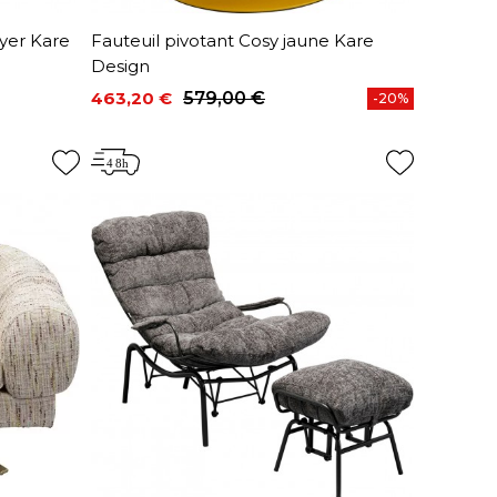
oyer Kare
Fauteuil pivotant Cosy jaune Kare
Design
463,20 €
579,00 €
-20%
Prix
Prix de base