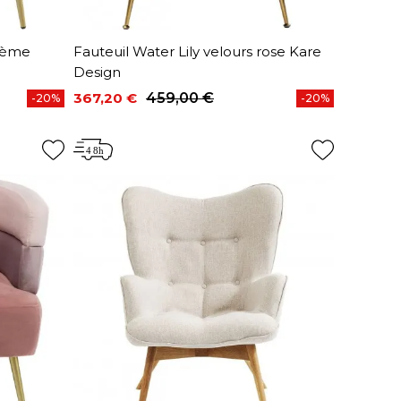
crème
Fauteuil Water Lily velours rose Kare
Design
367,20 €
459,00 €
-20%
-20%
Prix
Prix de base