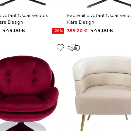
pivotant Oscar velours
Fauteuil pivotant Oscar velou
are Design
Kare Design
449,00 €
359,20 €
449,00 €
-20%
base
Prix
Prix de base