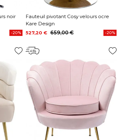
rs noir
Fauteuil pivotant Cosy velours ocre
Kare Design
527,20 €
659,00 €
-20%
-20%
Prix
Prix de base