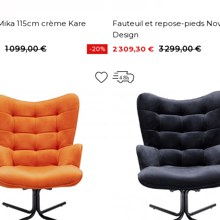
 Mika 115cm crème Kare
Fauteuil et repose-pieds No
Design
1 099,00 €
2 309,30 €
3 299,00 €
-20%
base
Prix
Prix de base