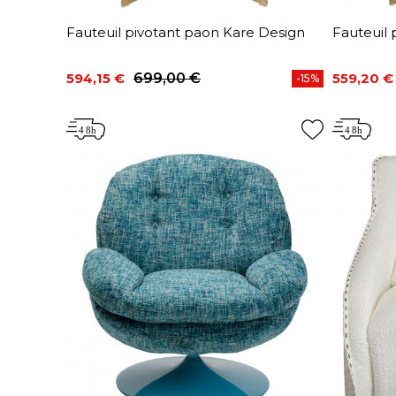
Fauteuil pivotant paon Kare Design
Fauteuil 
594,15 €
699,00 €
559,20 €
-15%
Prix
Prix de base
Prix
Prix de 