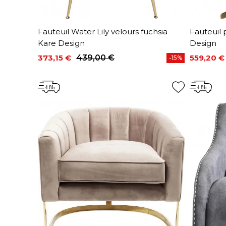
Fauteuil Water Lily velours fuchsia
Fauteuil 
Kare Design
Design
373,15 €
439,00 €
559,20 €
-15%
Prix
Prix de base
Prix
Prix de 