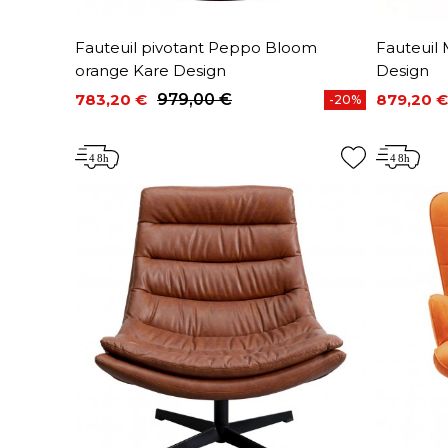
Fauteuil pivotant Peppo Bloom
Fauteuil
orange Kare Design
Design
783,20 €
979,00 €
879,20 €
-20%
Prix
Prix de base
Prix
Prix de 