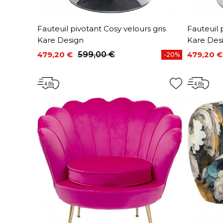
Fauteuil pivotant Cosy velours gris
Fauteuil 
Kare Design
Kare Des
479,20 €
599,00 €
479,20 €
-20%
Prix
Prix de base
Prix
Prix de 