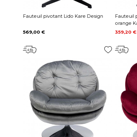
Fauteuil pivotant Lido Kare Design
Fauteuil 
orange K
569,00 €
359,20 €
Prix
Prix
Prix de 