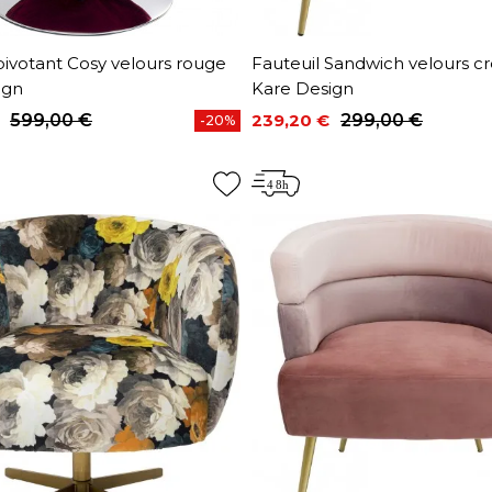
pivotant Cosy velours rouge
Fauteuil Sandwich velours 
ign
Kare Design
599,00 €
239,20 €
299,00 €
-20%
base
Prix
Prix de base