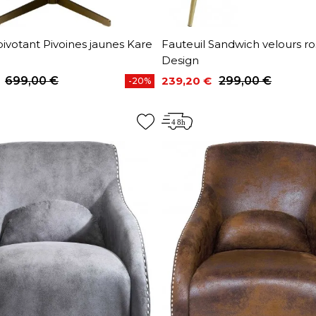
pivotant Pivoines jaunes Kare
Fauteuil Sandwich velours r
Design
699,00 €
239,20 €
299,00 €
-20%
base
Prix
Prix de base